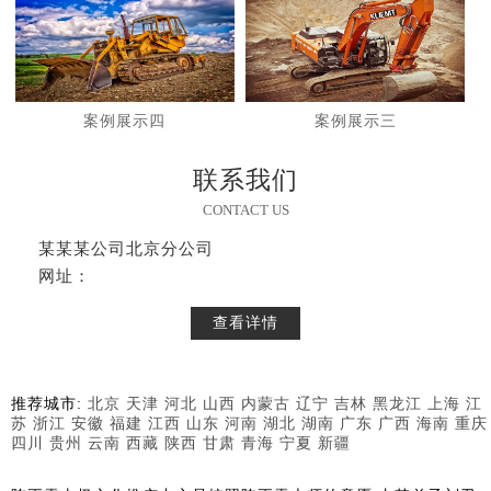
案例展示四
案例展示三
联系我们
CONTACT US
某某某公司北京分公司
网址：
查看详情
推荐城市:
北京
天津
河北
山西
内蒙古
辽宁
吉林
黑龙江
上海
江
苏
浙江
安徽
福建
江西
山东
河南
湖北
湖南
广东
广西
海南
重庆
四川
贵州
云南
西藏
陕西
甘肃
青海
宁夏
新疆