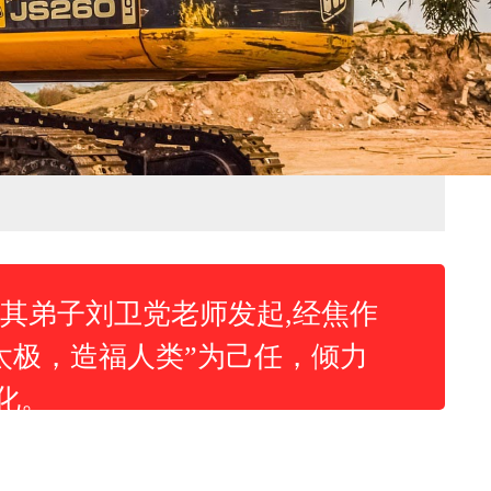
其弟子刘卫党老师发起,经焦作
太极，造福人类”为己任，倾力
化。