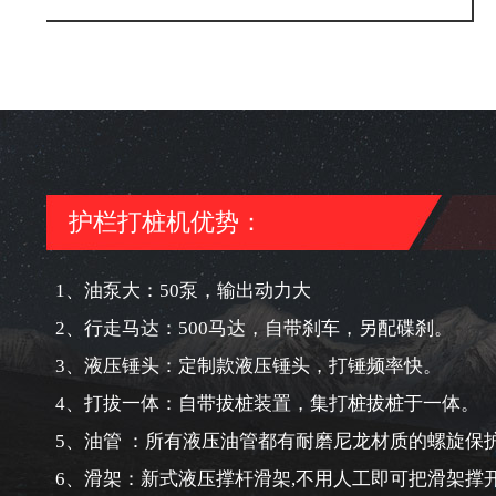
护栏打桩机优势：
1、油泵大：50泵，输出动力大
2、行走马达：500马达，自带刹车，另配碟刹。
3、液压锤头：定制款液压锤头，打锤频率快。
4、打拔一体：自带拔桩装置，集打桩拔桩于一体。
5、油管 ：所有液压油管都有耐磨尼龙材质的螺旋保
6、滑架：新式液压撑杆滑架,不用人工即可把滑架撑