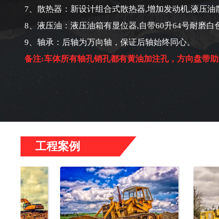
7、散热器：新设计组合式散热器,增加发动机,液压油
8、液压油：液压油箱有显位器,自带60升64号耐磨白
9、轴承：后轴为万向轴，保证后轴始终同心。
备注:车体所有轴孔销孔都有黄油加注孔，方向盘带助
工程案例