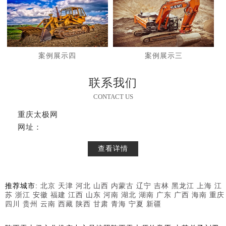
案例展示四
案例展示三
联系我们
CONTACT US
重庆太极网
网址：
查看详情
推荐城市:
北京
天津
河北
山西
内蒙古
辽宁
吉林
黑龙江
上海
江
苏
浙江
安徽
福建
江西
山东
河南
湖北
湖南
广东
广西
海南
重庆
四川
贵州
云南
西藏
陕西
甘肃
青海
宁夏
新疆