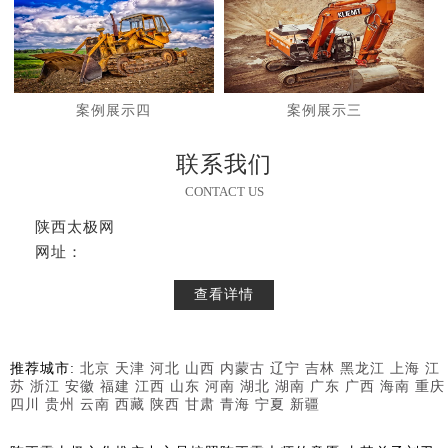
案例展示四
案例展示三
联系我们
CONTACT US
陕西太极网
网址：
查看详情
推荐城市:
北京
天津
河北
山西
内蒙古
辽宁
吉林
黑龙江
上海
江
苏
浙江
安徽
福建
江西
山东
河南
湖北
湖南
广东
广西
海南
重庆
四川
贵州
云南
西藏
陕西
甘肃
青海
宁夏
新疆