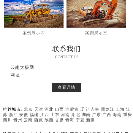
案例展示四
案例展示三
联系我们
CONTACT US
云南太极网
网址：
查看详情
推荐城市:
北京
天津
河北
山西
内蒙古
辽宁
吉林
黑龙江
上海
江
苏
浙江
安徽
福建
江西
山东
河南
湖北
湖南
广东
广西
海南
重庆
四川
贵州
云南
西藏
陕西
甘肃
青海
宁夏
新疆