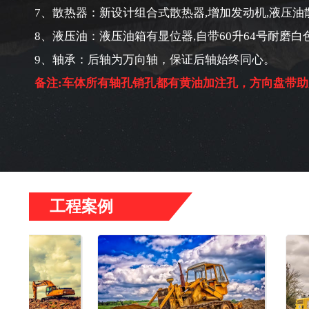
7、散热器：新设计组合式散热器,增加发动机,液压油
8、液压油：液压油箱有显位器,自带60升64号耐磨白
9、轴承：后轴为万向轴，保证后轴始终同心。
备注:车体所有轴孔销孔都有黄油加注孔，方向盘带助
工程案例