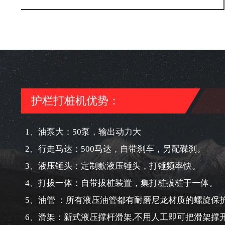
护栏打桩机优势：
1、油泵大：50泵，输出动力大
2、行走马达：500马达，自带刹车，另配碟刹。
3、液压锤头：定制款液压锤头，打锤频率快。
4、打拔一体：自带拔桩装置，集打桩拔桩于一体。
5、油管 ：所有液压油管都有耐磨尼龙材质的螺旋保
6、滑架：新式液压撑杆滑架,不用人工即可把滑架撑