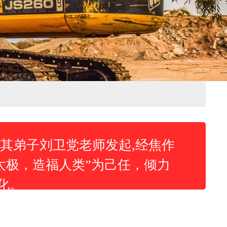
其弟子刘卫党老师发起,经焦作
太极，造福人类”为己任，倾力
化。