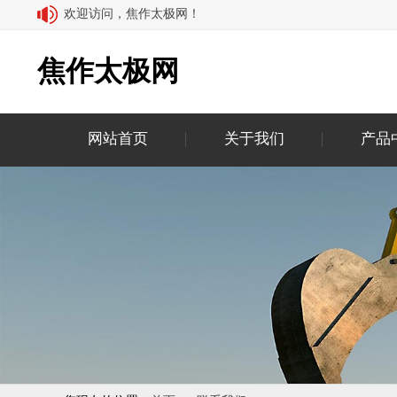
欢迎访问，焦作太极网！
焦作太极网
网站首页
关于我们
产品